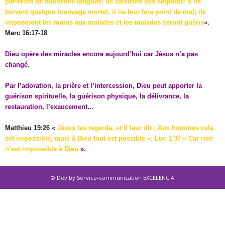
parleront de nouvelles langues; ils saisiront des serpents; s’ils
boivent quelque breuvage mortel, il ne leur fera point de mal; ils
imposeront les mains aux malades et les malades seront guéris
».
Marc 16:17-18
Dieu opère des miracles encore aujourd’hui car Jésus n’a pas
changé.
Par l’adoration, la prière et l’intercession, Dieu peut apporter la
guérison spirituelle, la guérison physique, la délivrance, la
restauration, l’exaucement…
Matthieu 19:26
«
Jésus les regarda, et il leur dit : Aux hommes cela
est impossible, mais à Dieu tout est possible »; Luc 1:37 « Car rien
n’est impossible à Dieu
».
©
Dev by Service-communication EXCELENCIA