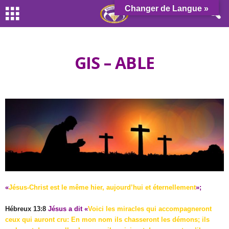
Changer de Langue »
GIS – ABLE
«
Jésus-Christ est le même hier, aujourd’hui et éternellement
»;
Hébreux 13:8
Jésus a dit
«
Voici les miracles qui accompagneront
ceux qui auront cru: En mon nom ils chasseront les démons; ils