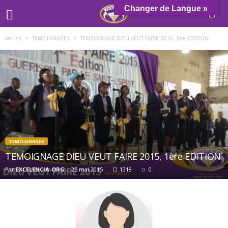
Changer de Langue »
Accueil
TEMOIGNAGES
TEMOIGNAGE DIEU VEUT FAIRE 2015, 1ère EDITION
TEMOIGNAGES
TEMOIGNAGE DIEU VEUT FAIRE 2015, 1ère EDITION
Par
EXCELENCIA-ORG
-
25 mai 2015
1318
0