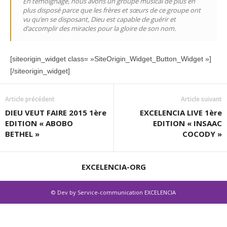
En témoignage, nous avons un groupe musical de plus en
plus disposé parce que les frères et sœurs de ce groupe ont
vu qu’en se disposant, Dieu est capable de guérir et
d’accomplir des miracles pour la gloire de son nom.
[siteorigin_widget class= »SiteOrigin_Widget_Button_Widget »]
[/siteorigin_widget]
Article précédent
Article suivant
DIEU VEUT FAIRE 2015 1ère
EXCELENCIA LIVE 1ère
EDITION « ABOBO
EDITION « INSAAC
BETHEL »
COCODY »
EXCELENCIA-ORG
©
Dev by Service-communication EXCELENCIA