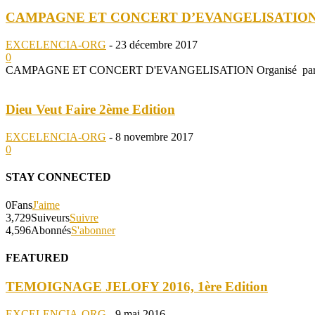
CAMPAGNE ET CONCERT D’EVANGELISATION 
EXCELENCIA-ORG
-
23 décembre 2017
0
CAMPAGNE ET CONCERT D'EVANGELISATION Organisé par l' Église
Dieu Veut Faire 2ème Edition
EXCELENCIA-ORG
-
8 novembre 2017
0
STAY CONNECTED
0
Fans
J'aime
3,729
Suiveurs
Suivre
4,596
Abonnés
S'abonner
FEATURED
TEMOIGNAGE JELOFY 2016, 1ère Edition
EXCELENCIA-ORG
-
9 mai 2016